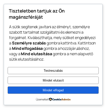
december 13, 2025
Tiszteletben tartjuk az Ön
magánszféráját
A sütik segítenek javítani az élményt, személyre
szabott tartalmat szolgáltatni és elemezni a
forgalmat. Kiválaszthatja, mely sütiket engedélyezi
Blog
Events
a
Személyre szabás
gombra kattintva. Kattintson
hifitorony
About
Shop
a
Mind elfogadása
gombra a hozzájáruláshoz,
vagy a
Mind elutasítása
gombra a nem alapvető
FAQs
Patterns
sütik elutasításához.
Authors
Themes
My WordPress Blog
Testreszabás
Mindet elutasít
Mindet elfogad
Twenty Twenty-Five
Designed with
WordPress
Üzemelteti